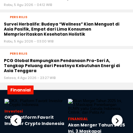
Rabu, 5 Agu 2026 - 04:12 WIB
PERS RILIS
Survei Herbalife: Budaya “Wellness” Kian Menguat di
Asia Pasifik, Empat dari Lima Konsumen
Memprioritaskan Kesehatan Holistik
Rabu, 5 Agu 2026 - 03:00 WIB
PERS RILIS
PCG Global Rampungkan Pendanaan Pra-Seri A,
Tangkap Peluang dari Pesatnya Kebutuhan Energi di
Asia Tenggara
Selasa, 4 Agu 2026 - 23:27 WIB
Finansial
Investasi
‹
›
OKX, Platform Favorit
FINANSIAL
Investor Crypto Indonesia
n
Akan Merger Tahun 2025
Ini, 3.Maskapai