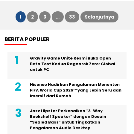
1
2
3
…
33
Selanjutnya
Paginasi
BERITA POPULER
pos
Gravity Game Unite Resmi Buka Open
Beta Test Kedua Ragnarok Zero: Global
untuk PC
Hisense Hadirkan Pengalaman Menonton
FIFA World Cup 2026™ yang Lebih Seru dan
Imersif dari Rumah
Jazz Hipster Perkenalkan “3-Way
Bookshelf Speaker” dengan Desain
“Sealed Bass” untuk Tingkatkan
Pengalaman Audio Desktop