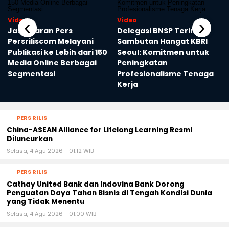
‹
›
Video
Video
Jasa Siaran Pers
Delegasi BNSP Terima
Persriliscom Melayani
Sambutan Hangat KBRI
Publikasi ke Lebih dari 150
Seoul: Komitmen untuk
Media Online Berbagai
Peningkatan
Segmentasi
Profesionalisme Tenaga
Kerja
PERS RILIS
China-ASEAN Alliance for Lifelong Learning Resmi
Diluncurkan
Selasa, 4 Agu 2026 - 01:12 WIB
PERS RILIS
Cathay United Bank dan Indovina Bank Dorong
Penguatan Daya Tahan Bisnis di Tengah Kondisi Dunia
yang Tidak Menentu
Selasa, 4 Agu 2026 - 01:00 WIB