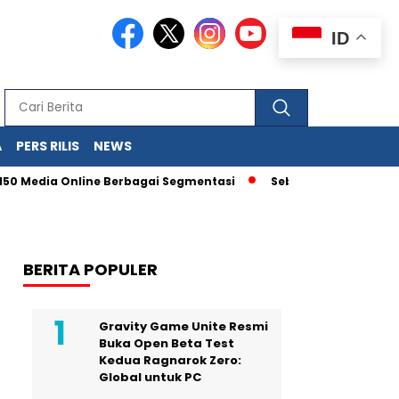
ID
A
PERS RILIS
NEWS
150 Media Online Berbagai Segmentasi
Sebagai Alat Manajemen
BERITA POPULER
Gravity Game Unite Resmi
Buka Open Beta Test
Kedua Ragnarok Zero:
Global untuk PC