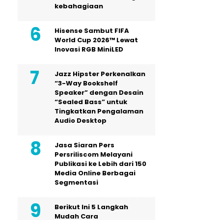
kebahagiaan
Hisense Sambut FIFA
World Cup 2026™ Lewat
Inovasi RGB MiniLED
Jazz Hipster Perkenalkan
“3-Way Bookshelf
Speaker” dengan Desain
“Sealed Bass” untuk
Tingkatkan Pengalaman
Audio Desktop
Jasa Siaran Pers
Persriliscom Melayani
Publikasi ke Lebih dari 150
Media Online Berbagai
Segmentasi
Berikut Ini 5 Langkah
Mudah Cara