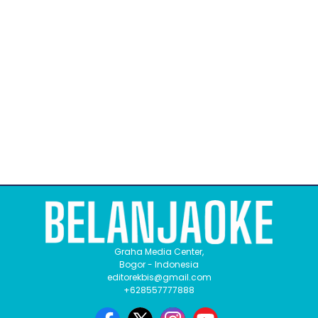
Graha Media Center,
Bogor - Indonesia
editorekbis@gmail.com
+628557777888