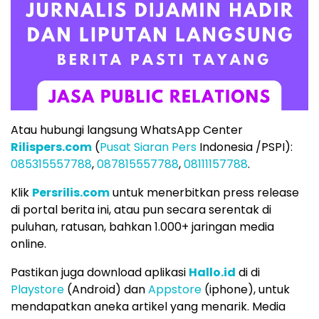
Atau hubungi langsung WhatsApp Center
Rilispers.com
(
Pusat Siaran Pers
Indonesia /PSPI):
085315557788
,
087815557788
,
08111157788
.
Klik
Persrilis.com
untuk menerbitkan press release
di portal berita ini, atau pun secara serentak di
puluhan, ratusan, bahkan 1.000+ jaringan media
online.
Pastikan juga download aplikasi
Hallo.id
di di
Playstore
(Android) dan
Appstore
(iphone), untuk
mendapatkan aneka artikel yang menarik. Media