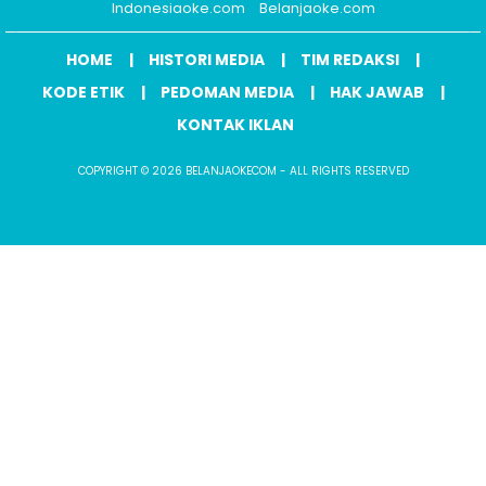
Indonesiaoke.com
Belanjaoke.com
HOME
HISTORI MEDIA
TIM REDAKSI
KODE ETIK
PEDOMAN MEDIA
HAK JAWAB
KONTAK IKLAN
COPYRIGHT © 2026 BELANJAOKECOM - ALL RIGHTS RESERVED