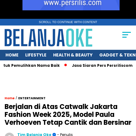
SCROLL TO CONTINUE WITH CONTENT
HOME
LIFESTYLE
HEALTH & BEAUTY
GADGET & TEKN
tuk Pemulihkan Nama Baik
Jasa Siaran Pers Persriliscom Mela
/
Home
ENTERTAINMENT
Berjalan di Atas Catwalk Jakarta
Fashion Week 2025, Model Paula
Verhoeven Tetap Cantik dan Bersinar
Tim Belanja Oke
- Penulis