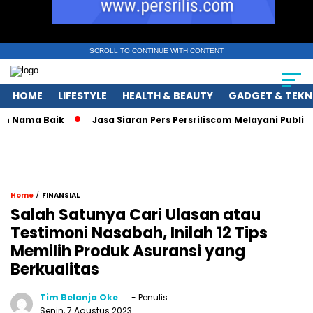
SCROLL TO CONTINUE WITH CONTENT
HOME
LIFESTYLE
HEALTH & BEAUTY
GADGET & TEKN
Nama Baik
Jasa Siaran Pers Persriliscom Melayani Publikasi 
/
Home
FINANSIAL
Salah Satunya Cari Ulasan atau
Testimoni Nasabah, Inilah 12 Tips
Memilih Produk Asuransi yang
Berkualitas
Tim Belanja Oke
- Penulis
Senin, 7 Agustus 2023