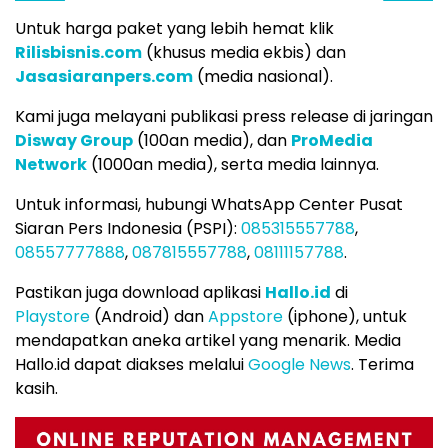
Untuk harga paket yang lebih hemat klik
Rilisbisnis.com
(khusus media ekbis) dan
Jasasiaranpers.com
(media nasional).
Kami juga melayani publikasi press release di jaringan
Disway Group
(100an media), dan
ProMedia
Network
(1000an media), serta media lainnya.
Untuk informasi, hubungi WhatsApp Center Pusat
Siaran Pers Indonesia (PSPI):
085315557788
,
08557777888
,
087815557788
,
08111157788
.
Pastikan juga download aplikasi
Hallo.id
di
Playstore
(Android) dan
Appstore
(iphone), untuk
mendapatkan aneka artikel yang menarik. Media
Hallo.id dapat diakses melalui
Google News
. Terima
kasih.