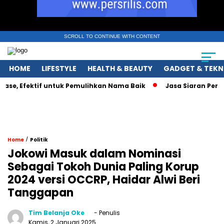
SCROLL TO CONTINUE WITH CONTENT
HOME
LIFESTYLE
HEALTH & BEAUTY
GADGET & TEKN
e, Efektif untuk Pemulihkan Nama Baik
Jasa Siaran Pers Pers
/
Home
Politik
Jokowi Masuk dalam Nominasi
Sebagai Tokoh Dunia Paling Korup
2024 versi OCCRP, Haidar Alwi Beri
Tanggapan
Tim Belanja Oke
- Penulis
Kamis, 2 Januari 2025