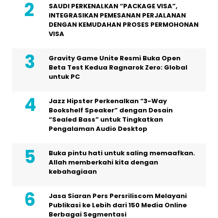
SAUDI PERKENALKAN “PACKAGE VISA”,
INTEGRASIKAN PEMESANAN PERJALANAN
DENGAN KEMUDAHAN PROSES PERMOHONAN
VISA
Gravity Game Unite Resmi Buka Open
Beta Test Kedua Ragnarok Zero: Global
untuk PC
Jazz Hipster Perkenalkan “3-Way
Bookshelf Speaker” dengan Desain
“Sealed Bass” untuk Tingkatkan
Pengalaman Audio Desktop
Buka pintu hati untuk saling memaafkan.
Allah memberkahi kita dengan
kebahagiaan
Jasa Siaran Pers Persriliscom Melayani
Publikasi ke Lebih dari 150 Media Online
Berbagai Segmentasi