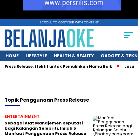
SCROLL TO CONTINUE WITH CONTENT
HOME
LIFESTYLE
HEALTH & BEAUTY
GADGET & TEKN
 Press Release, Efektif untuk Pemulihkan Nama Baik
Jasa Sia
Topik
Penggunaan Press Release
ENTERTAINMENT
Sebagai Alat Manajemen Reputasi
bagi Kalangan Selebriti, Inilah 5
Manfaat Penggunaan Press Release