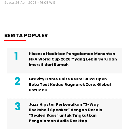
Sabtu, 26 April 2025 - 16:05 WIB
BERITA POPULER
Hisense Hadirkan Pengalaman Menonton
FIFA World Cup 2026™ yang Lebih Seru dan
Imersif dari Rumah
Gravity Game Unite Resmi Buka Open
Beta Test Kedua Ragnarok Zero: Global
untuk PC
Jazz Hipster Perkenalkan “3-Way
Bookshelf Speaker” dengan Desain
“Sealed Bass” untuk Tingkatkan
Pengalaman Audio Desktop