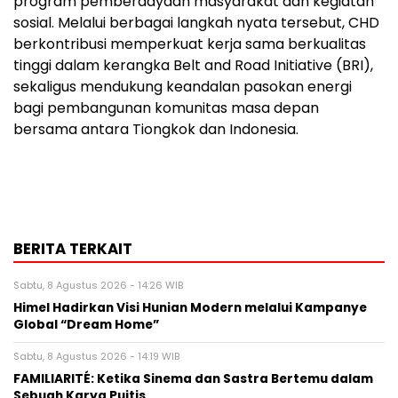
program pemberdayaan masyarakat dan kegiatan
sosial. Melalui berbagai langkah nyata tersebut, CHD
berkontribusi memperkuat kerja sama berkualitas
tinggi dalam kerangka Belt and Road Initiative (BRI),
sekaligus mendukung keandalan pasokan energi
bagi pembangunan komunitas masa depan
bersama antara Tiongkok dan Indonesia.
BERITA TERKAIT
Sabtu, 8 Agustus 2026 - 14:26 WIB
Himel Hadirkan Visi Hunian Modern melalui Kampanye
Global “Dream Home”
Sabtu, 8 Agustus 2026 - 14:19 WIB
FAMILIARITÉ: Ketika Sinema dan Sastra Bertemu dalam
Sebuah Karya Puitis