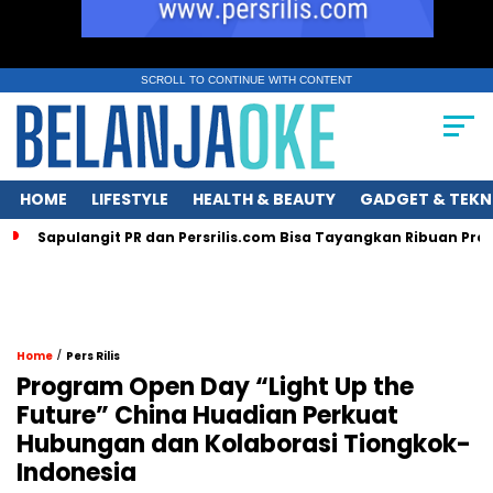
SCROLL TO CONTINUE WITH CONTENT
HOME
LIFESTYLE
HEALTH & BEAUTY
GADGET & TEKN
Sapulangit PR dan Persrilis.com Bisa Tayangkan Ribuan Pres
/
Home
Pers Rilis
Program Open Day “Light Up the
Future” China Huadian Perkuat
Hubungan dan Kolaborasi Tiongkok-
Indonesia