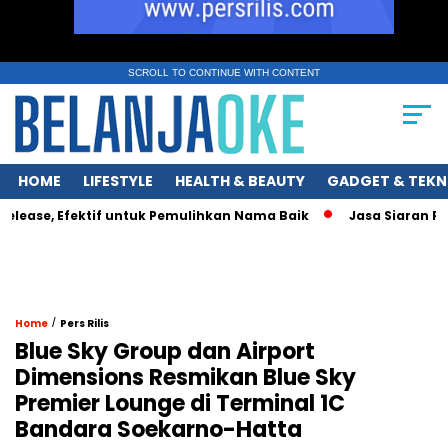
SCROLL TO CONTINUE WITH CONTENT
HOME
LIFESTYLE
HEALTH & BEAUTY
GADGET & TEKN
ase, Efektif untuk Pemulihkan Nama Baik
Jasa Siaran Pers P
/
Home
Pers Rilis
Blue Sky Group dan Airport
Dimensions Resmikan Blue Sky
Premier Lounge di Terminal 1C
Bandara Soekarno-Hatta