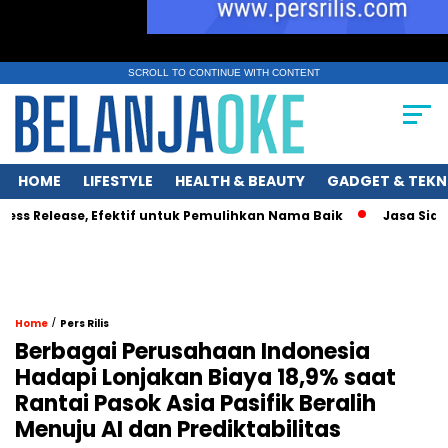
SCROLL TO CONTINUE WITH CONTENT
HOME
LIFESTYLE
HEALTH & BEAUTY
GADGET & TEKN
Release, Efektif untuk Pemulihkan Nama Baik
Jasa Siaran Pe
/
Home
Pers Rilis
Berbagai Perusahaan Indonesia
Hadapi Lonjakan Biaya 18,9% saat
Rantai Pasok Asia Pasifik Beralih
Menuju AI dan Prediktabilitas