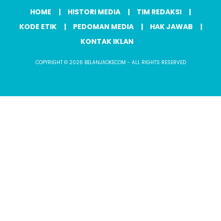
HOME
HISTORI MEDIA
TIM REDAKSI
KODE ETIK
PEDOMAN MEDIA
HAK JAWAB
KONTAK IKLAN
COPYRIGHT © 2026 BELANJAOKECOM - ALL RIGHTS RESERVED